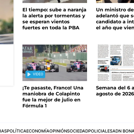
El tiempo: sube a naranja
Un ministro de 
la alerta por tormentas y
adelantó que s
se esperan vientos
candidato a in
fuertes en toda la PBA
el año que vie
VIDEO
¡Te pasaste, Franco! Una
Semana del 6 a
maniobra de Colapinto
agosto de 202
fue la mejor de julio en
Fórmula 1
IAS
POLÍTICA
ECONOMÍA
OPINIÓN
SOCIEDAD
POLICIALES
ADN BONA