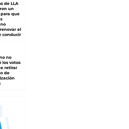
s de LLA
ron un
 para que
as
 no
renovar el
e conducir
rno no
 los votos
e retirar
lo de
ización
s