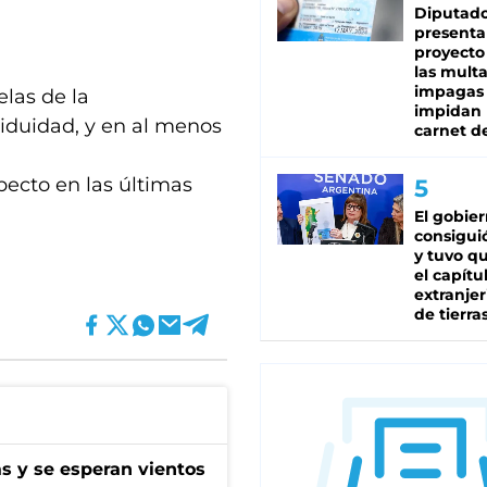
Diputado
presenta
proyecto
las mult
impagas
las de la
impidan 
iduidad, y en al menos
carnet d
ecto en las últimas
El gobie
consiguió
y tuvo qu
el capítu
extranjer
de tierra
as y se esperan vientos