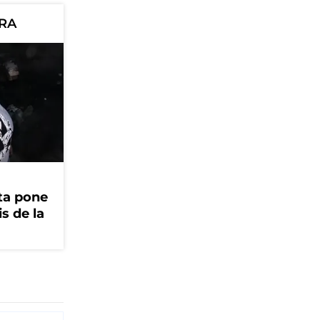
ORA
ta pone
is de la