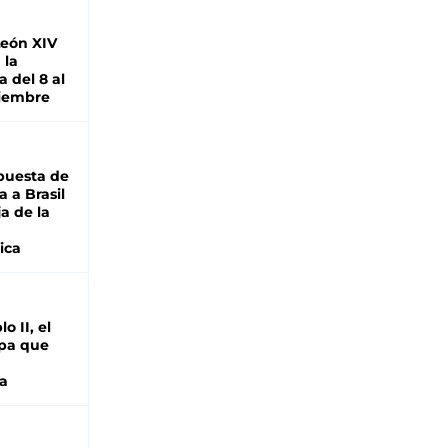
León XIV
 la
 del 8 al
viembre
puesta de
 a Brasil
ja de la
ica
o II, el
pa que
a