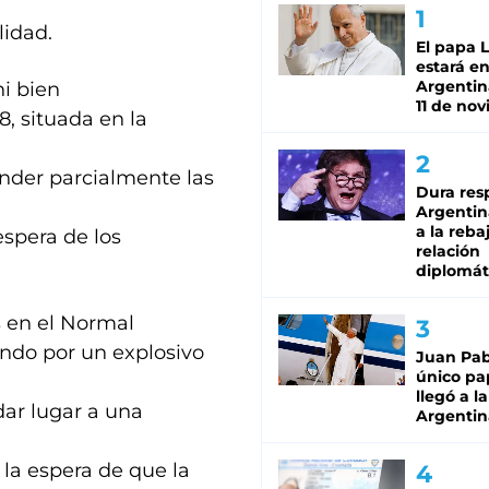
lidad.
El papa 
estará en
Argentina
ni bien
11 de no
8, situada en la
nder parcialmente las
Dura res
Argentina
a la reba
espera de los
relación
diplomát
s en el Normal
iendo por un explosivo
Juan Pabl
único pa
llegó a la
 dar lugar a una
Argentin
 la espera de que la