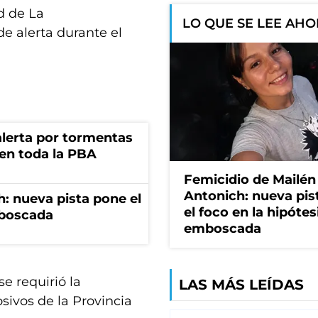
ad de La
LO QUE SE LEE AH
e alerta durante el
 alerta por tormentas
 en toda la PBA
Femicidio de Mailén
Antonich: nueva pis
: nueva pista pone el
el foco en la hipótes
mboscada
emboscada
e requirió la
LAS MÁS LEÍDAS
sivos de la Provincia