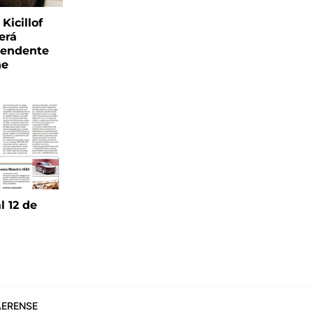
Kicillof
erá
tendente
ne
l 12 de
6
ERENSE