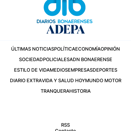
ÚLTIMAS NOTICIAS
POLÍTICA
ECONOMÍA
OPINIÓN
SOCIEDAD
POLICIALES
ADN BONAERENSE
ESTILO DE VIDA
MEDIOS
EMPRESAS
DEPORTES
DIARIO EXTRA
VIDA Y SALUD HOY
MUNDO MOTOR
TRANQUERA
HISTORIA
RSS
Contacto