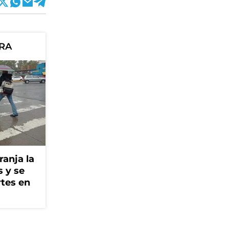
ORA
ranja la
s y se
rtes en