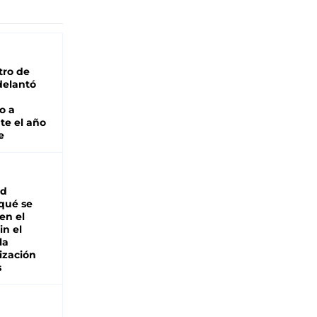
tro de
adelantó
o a
te el año
e
ad
 qué se
en el
in el
la
ización
s