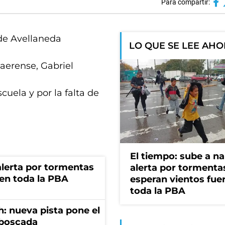
Para compartir:
 de Avellaneda
LO QUE SE LEE AH
naerense, Gabriel
cuela y por la falta de
El tiempo: sube a na
 alerta por tormentas
alerta por tormenta
 en toda la PBA
esperan vientos fue
toda la PBA
: nueva pista pone el
mboscada