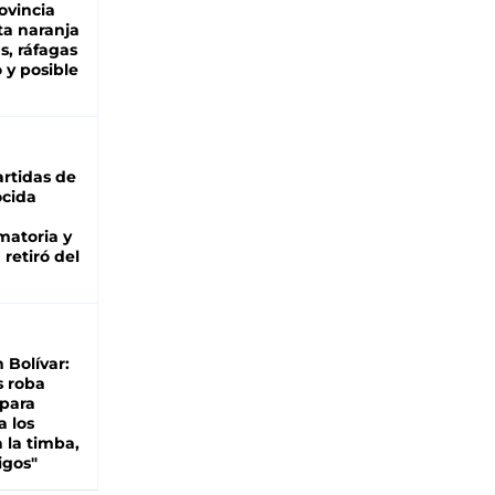
ovincia
ta naranja
as, ráfagas
 y posible
rtidas de
cida
matoria y
retiró del
n Bolívar:
s roba
 para
a los
 la timba,
igos"