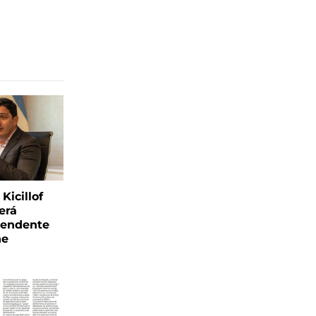
Kicillof
erá
tendente
ne