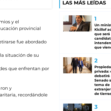
LAS MÁS LEÍDAS
mios y el
Un minis
ducación provincial
Kicillof 
que será
candidat
retirarse fue abordado
intenden
que vien
a situación de su
Propied
tades que enfrentan por
privada:
debatirá 
Senado s
tema de 
aron y
extranjer
de tierra
aritaria, recordándole