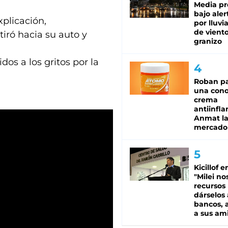
Media pr
bajo aler
xplicación,
por lluvi
de viento
iró hacia su auto y
granizo
os a los gritos por la
Roban pa
una cono
crema
antiinfla
Anmat la 
mercado
Kicillof e
"Milei no
recursos
dárselos 
bancos, a
a sus am