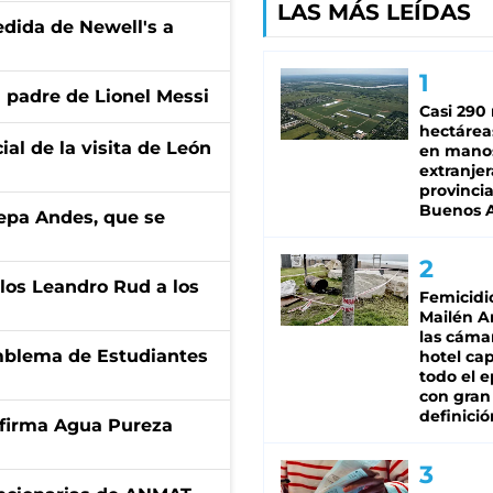
LAS MÁS LEÍDAS
edida de Newell's a
l padre de Lionel Messi
Casi 290 
hectárea
ial de la visita de León
en mano
extranjer
provinci
Buenos A
cepa Andes, que se
los Leandro Rud a los
Femicidi
Mailén A
las cáma
emblema de Estudiantes
hotel ca
todo el e
con gran
definició
a firma Agua Pureza