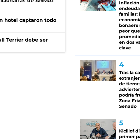
uncionarias de ANMAT
Inflación
endeuda
familiar: 
economí
n hotel captaron todo
bonaeren
peor que
promedio
l Terrier debe ser
en dos va
clave
Tras la c
extranjer
de tierra
advierte
podría f
Zona Fría
Senado
Kicillof d
primer p