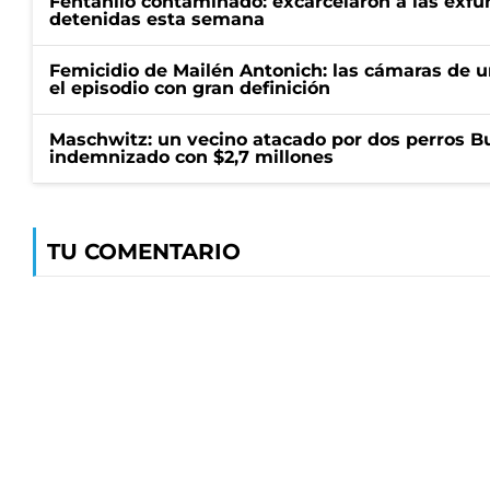
Fentanilo contaminado: excarcelaron a las exf
detenidas esta semana
Femicidio de Mailén Antonich: las cámaras de u
el episodio con gran definición
Maschwitz: un vecino atacado por dos perros Bul
indemnizado con $2,7 millones
TU COMENTARIO