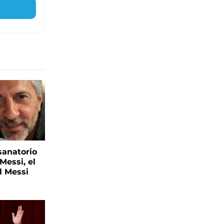
sanatorio
Messi, el
l Messi