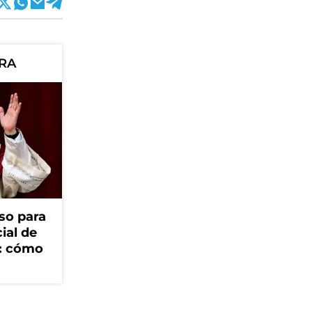
ORA
so para
cial de
V: cómo