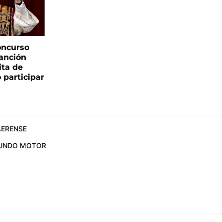
oncurso
canción
sita de
 participar
ERENSE
UNDO MOTOR