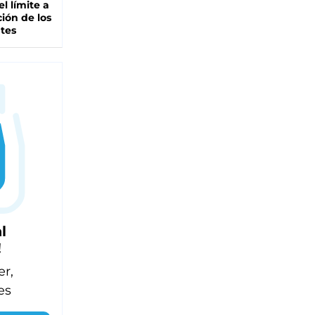
el límite a
ción de los
tes
l
!
er,
es