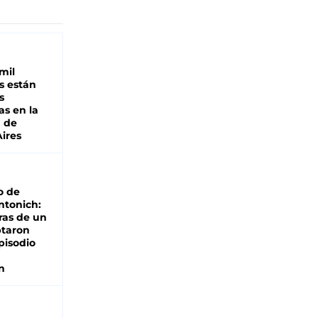
mil
s están
s
as en la
a de
ires
o de
ntonich:
ras de un
ptaron
pisodio
n