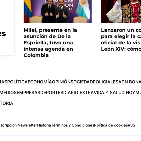
s
Milei, presente en la
Lanzaron un c
es
asunción de De la
para elegir la 
Espriella, tuvo una
oficial de la vi
intensa agenda en
León XIV: cómo
Colombia
IAS
POLÍTICA
ECONOMÍA
OPINIÓN
SOCIEDAD
POLICIALES
ADN BONA
MEDIOS
EMPRESAS
DEPORTES
DIARIO EXTRA
VIDA Y SALUD HOY
M
STORIA
scripción Newsletter
Historia
Términos y Condiciones
Política de cookies
RSS