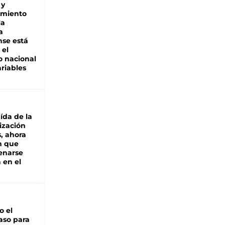
 y
miento
la
a
se está
 el
 nacional
riables
aída de la
ización
s, ahora
n que
renarse
 en el
io el
aso para