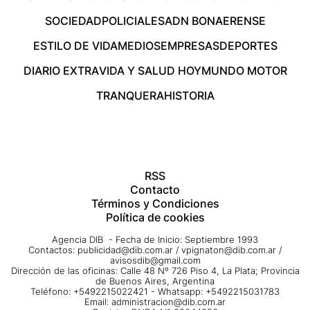
SOCIEDAD
POLICIALES
ADN BONAERENSE
ESTILO DE VIDA
MEDIOS
EMPRESAS
DEPORTES
DIARIO EXTRA
VIDA Y SALUD HOY
MUNDO MOTOR
TRANQUERA
HISTORIA
RSS
Contacto
Términos y Condiciones
Política de cookies
Agencia DIB - Fecha de Inicio: Septiembre 1993
Contactos:
publicidad@dib.com.ar
/
vpignaton@dib.com.ar
/
avisosdib@gmail.com
Dirección de las oficinas: Calle 48 Nº 726 Piso 4, La Plata; Provincia
de Buenos Aires, Argentina
Teléfono: +5492215022421 - Whatsapp: +5492215031783
Email:
administracion@dib.com.ar