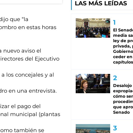
LAS MÁS LEÍDAS
ijo que “la
hombro en estas horas
El Senad
media sa
ley de p
privada, 
 nuevo aviso el
Gobierno
ceder en
irectores del Ejecutivo
capítulos
a los concejales y al
Desalojo
ro en una entrevista.
expropia
cómo ser
procedi
zar el pago del
que apro
Senado
nal municipal (plantas
 como también se