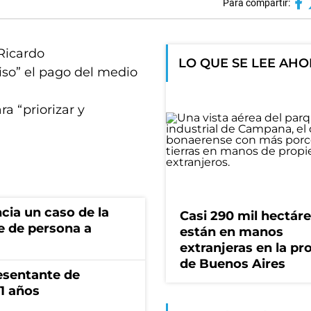
Para compartir:
 Ricardo
LO QUE SE LEE AH
iso” el pago del medio
ra “priorizar y
cia un caso de la
Casi 290 mil hectár
e de persona a
están en manos
extranjeras en la pr
de Buenos Aires
esentante de
1 años