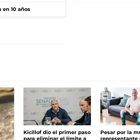
n en 10 años
Kicillof dio el primer paso
Pesar por la m
para eliminar el límite a
representante