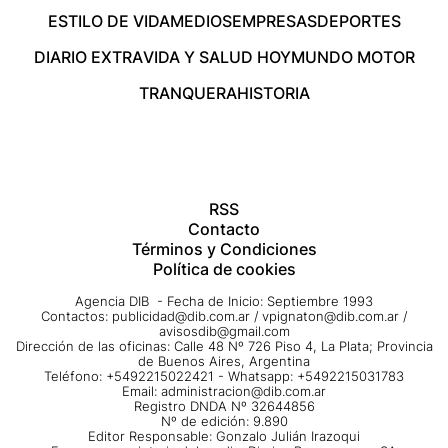
ESTILO DE VIDA
MEDIOS
EMPRESAS
DEPORTES
DIARIO EXTRA
VIDA Y SALUD HOY
MUNDO MOTOR
TRANQUERA
HISTORIA
RSS
Contacto
Términos y Condiciones
Política de cookies
Agencia DIB - Fecha de Inicio: Septiembre 1993
Contactos:
publicidad@dib.com.ar
/
vpignaton@dib.com.ar
/
avisosdib@gmail.com
Dirección de las oficinas: Calle 48 Nº 726 Piso 4, La Plata; Provincia
de Buenos Aires, Argentina
Teléfono: +5492215022421 - Whatsapp: +5492215031783
Email:
administracion@dib.com.ar
Registro DNDA Nº 32644856
Nº de edición: 9.890
Editor Responsable: Gonzalo Julián Irazoqui