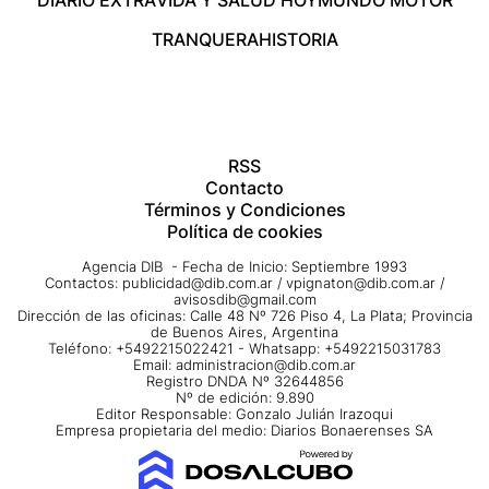
DIARIO EXTRA
VIDA Y SALUD HOY
MUNDO MOTOR
TRANQUERA
HISTORIA
RSS
Contacto
Términos y Condiciones
Política de cookies
Agencia DIB - Fecha de Inicio: Septiembre 1993
Contactos:
publicidad@dib.com.ar
/
vpignaton@dib.com.ar
/
avisosdib@gmail.com
Dirección de las oficinas: Calle 48 Nº 726 Piso 4, La Plata; Provincia
de Buenos Aires, Argentina
Teléfono: +5492215022421 - Whatsapp: +5492215031783
Email:
administracion@dib.com.ar
Registro DNDA Nº 32644856
Nº de edición: 9.890
Editor Responsable: Gonzalo Julián Irazoqui
Empresa propietaria del medio: Diarios Bonaerenses SA