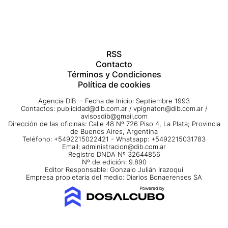
RSS
Contacto
Términos y Condiciones
Política de cookies
Agencia DIB - Fecha de Inicio: Septiembre 1993
Contactos:
publicidad@dib.com.ar
/
vpignaton@dib.com.ar
/
avisosdib@gmail.com
Dirección de las oficinas: Calle 48 Nº 726 Piso 4, La Plata; Provincia
de Buenos Aires, Argentina
Teléfono: +5492215022421 - Whatsapp: +5492215031783
Email:
administracion@dib.com.ar
Registro DNDA Nº 32644856
Nº de edición: 9.890
Editor Responsable: Gonzalo Julián Irazoqui
Empresa propietaria del medio: Diarios Bonaerenses SA