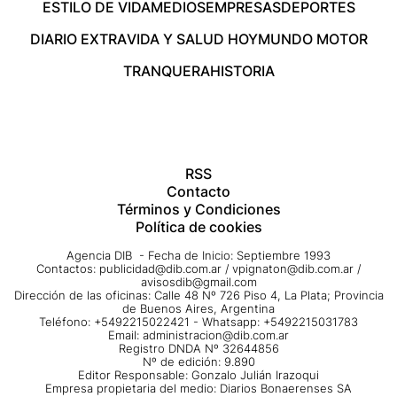
ESTILO DE VIDA
MEDIOS
EMPRESAS
DEPORTES
DIARIO EXTRA
VIDA Y SALUD HOY
MUNDO MOTOR
TRANQUERA
HISTORIA
RSS
Contacto
Términos y Condiciones
Política de cookies
Agencia DIB - Fecha de Inicio: Septiembre 1993
Contactos:
publicidad@dib.com.ar
/
vpignaton@dib.com.ar
/
avisosdib@gmail.com
Dirección de las oficinas: Calle 48 Nº 726 Piso 4, La Plata; Provincia
de Buenos Aires, Argentina
Teléfono: +5492215022421 - Whatsapp: +5492215031783
Email:
administracion@dib.com.ar
Registro DNDA Nº 32644856
Nº de edición: 9.890
Editor Responsable: Gonzalo Julián Irazoqui
Empresa propietaria del medio: Diarios Bonaerenses SA