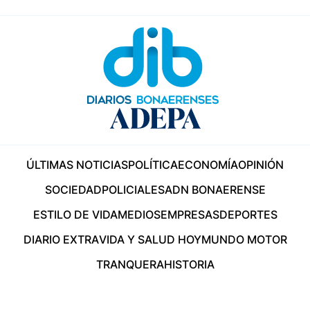
ÚLTIMAS NOTICIAS
POLÍTICA
ECONOMÍA
OPINIÓN
SOCIEDAD
POLICIALES
ADN BONAERENSE
ESTILO DE VIDA
MEDIOS
EMPRESAS
DEPORTES
DIARIO EXTRA
VIDA Y SALUD HOY
MUNDO MOTOR
TRANQUERA
HISTORIA