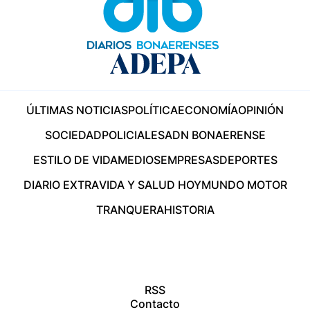
ÚLTIMAS NOTICIAS
POLÍTICA
ECONOMÍA
OPINIÓN
SOCIEDAD
POLICIALES
ADN BONAERENSE
ESTILO DE VIDA
MEDIOS
EMPRESAS
DEPORTES
DIARIO EXTRA
VIDA Y SALUD HOY
MUNDO MOTOR
TRANQUERA
HISTORIA
RSS
Contacto