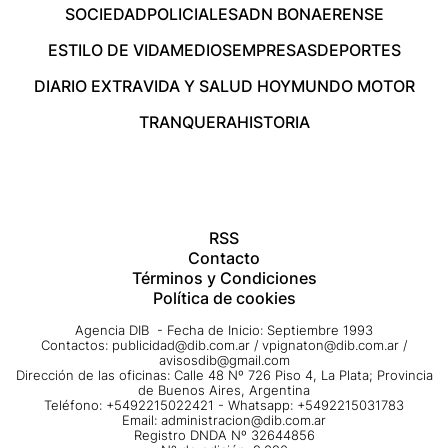
SOCIEDAD
POLICIALES
ADN BONAERENSE
ESTILO DE VIDA
MEDIOS
EMPRESAS
DEPORTES
DIARIO EXTRA
VIDA Y SALUD HOY
MUNDO MOTOR
TRANQUERA
HISTORIA
RSS
Contacto
Términos y Condiciones
Política de cookies
Agencia DIB - Fecha de Inicio: Septiembre 1993
Contactos:
publicidad@dib.com.ar
/
vpignaton@dib.com.ar
/
avisosdib@gmail.com
Dirección de las oficinas: Calle 48 Nº 726 Piso 4, La Plata; Provincia
de Buenos Aires, Argentina
Teléfono: +5492215022421 - Whatsapp: +5492215031783
Email:
administracion@dib.com.ar
Registro DNDA Nº 32644856