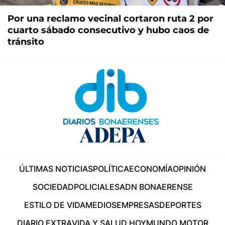
Por una reclamo vecinal cortaron ruta 2 por
cuarto sábado consecutivo y hubo caos de
tránsito
ÚLTIMAS NOTICIAS
POLÍTICA
ECONOMÍA
OPINIÓN
SOCIEDAD
POLICIALES
ADN BONAERENSE
ESTILO DE VIDA
MEDIOS
EMPRESAS
DEPORTES
DIARIO EXTRA
VIDA Y SALUD HOY
MUNDO MOTOR