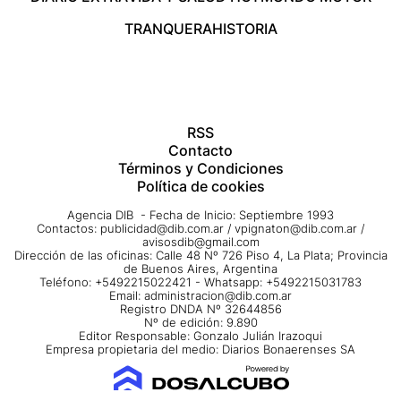
TRANQUERA
HISTORIA
RSS
Contacto
Términos y Condiciones
Política de cookies
Agencia DIB - Fecha de Inicio: Septiembre 1993
Contactos:
publicidad@dib.com.ar
/
vpignaton@dib.com.ar
/
avisosdib@gmail.com
Dirección de las oficinas: Calle 48 Nº 726 Piso 4, La Plata; Provincia
de Buenos Aires, Argentina
Teléfono: +5492215022421 - Whatsapp: +5492215031783
Email:
administracion@dib.com.ar
Registro DNDA Nº 32644856
Nº de edición: 9.890
Editor Responsable: Gonzalo Julián Irazoqui
Empresa propietaria del medio: Diarios Bonaerenses SA