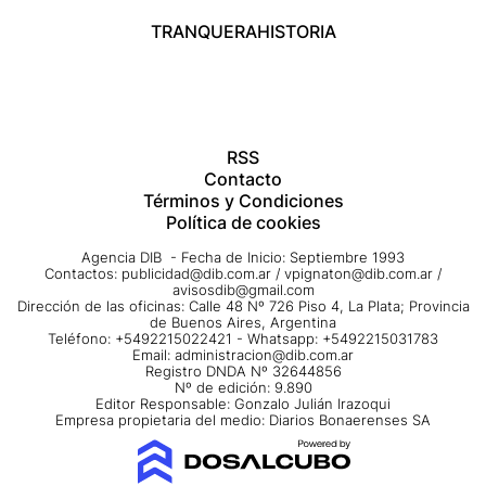
TRANQUERA
HISTORIA
RSS
Contacto
Términos y Condiciones
Política de cookies
Agencia DIB - Fecha de Inicio: Septiembre 1993
Contactos:
publicidad@dib.com.ar
/
vpignaton@dib.com.ar
/
avisosdib@gmail.com
Dirección de las oficinas: Calle 48 Nº 726 Piso 4, La Plata; Provincia
de Buenos Aires, Argentina
Teléfono: +5492215022421 - Whatsapp: +5492215031783
Email:
administracion@dib.com.ar
Registro DNDA Nº 32644856
Nº de edición: 9.890
Editor Responsable: Gonzalo Julián Irazoqui
Empresa propietaria del medio: Diarios Bonaerenses SA