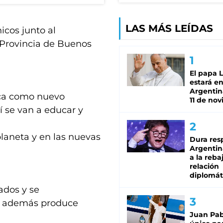
LAS MÁS LEÍDAS
icos junto al
 Provincia de Buenos
El papa 
estará en
Argentina
fica como nuevo
11 de no
 se van a educar y
laneta y en las nuevas
Dura res
Argentina
a la reba
relación
diplomát
lados y se
 y además produce
Juan Pabl