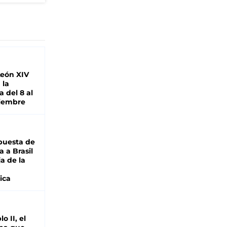
León XIV
 la
 del 8 al
viembre
puesta de
 a Brasil
ja de la
ica
o II, el