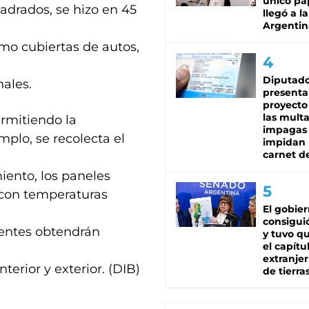
único pa
adrados, se hizo en 45
llegó a la
Argentin
mo cubiertas de autos,
Diputado
nales.
presenta
proyecto
las mult
ermitiendo la
impagas
plo, se recolecta el
impidan 
carnet d
imiento, los paneles
o con temperaturas
El gobie
consiguió
centes obtendrán
y tuvo qu
el capítu
extranjer
terior y exterior. (DIB)
de tierra