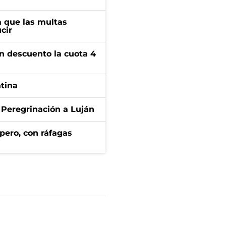
 que las multas
cir
n descuento la cuota 4
ntina
 Peregrinación a Luján
pero, con ráfagas