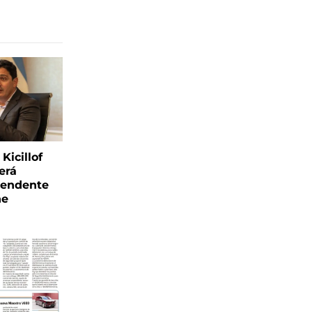
Kicillof
erá
tendente
ne