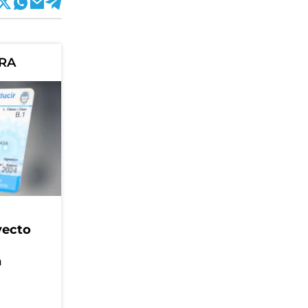
ORA
yecto
n