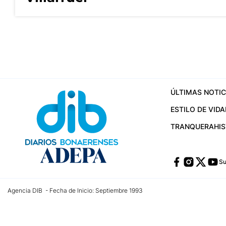
ÚLTIMAS NOTIC
ESTILO DE VIDA
TRANQUERA
HI
Su
Agencia DIB - Fecha de Inicio: Septiembre 1993
Contactos:
publicidad@dib.com.ar
/
vpignaton@dib.com.ar
/
avisosdib@gmail
Dirección de las oficinas: Calle 48 Nº 726 Piso 4, La Plata; Provincia de Buen
Teléfono: +5492215022421 - Whatsapp: +5492215031783
Email:
administracion@dib.com.ar