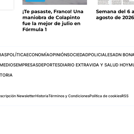
¡Te pasaste, Franco! Una
Semana del 6 a
maniobra de Colapinto
agosto de 202
fue la mejor de julio en
Fórmula 1
IAS
POLÍTICA
ECONOMÍA
OPINIÓN
SOCIEDAD
POLICIALES
ADN BONA
MEDIOS
EMPRESAS
DEPORTES
DIARIO EXTRA
VIDA Y SALUD HOY
M
STORIA
scripción Newsletter
Historia
Términos y Condiciones
Política de cookies
RSS
.com
os Aires, Argentina