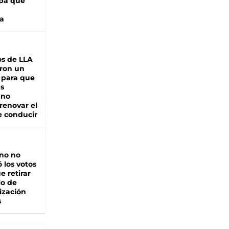
pa que
a
s de LLA
ron un
 para que
as
 no
renovar el
e conducir
rno no
 los votos
e retirar
lo de
ización
s