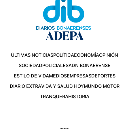
ÚLTIMAS NOTICIAS
POLÍTICA
ECONOMÍA
OPINIÓN
SOCIEDAD
POLICIALES
ADN BONAERENSE
ESTILO DE VIDA
MEDIOS
EMPRESAS
DEPORTES
DIARIO EXTRA
VIDA Y SALUD HOY
MUNDO MOTOR
TRANQUERA
HISTORIA