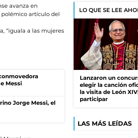
ense avanza en
LO QUE SE LEE AH
polémico artículo del
a, “iguala a las mujeres
a conmovedora
Lanzaron un concur
ge Messi
elegir la canción ofi
la visita de León XI
participar
rino Jorge Messi, el
LAS MÁS LEÍDAS