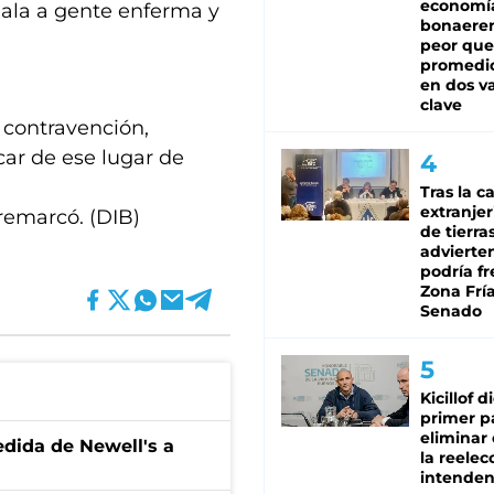
economí
uala a gente enferma y
bonaeren
peor que
promedio
en dos va
clave
 contravención,
ar de ese lugar de
Tras la c
extranjer
remarcó. (DIB)
de tierra
advierte
podría f
Zona Fría
Senado
Kicillof d
primer p
eliminar 
edida de Newell's a
la reelec
intenden