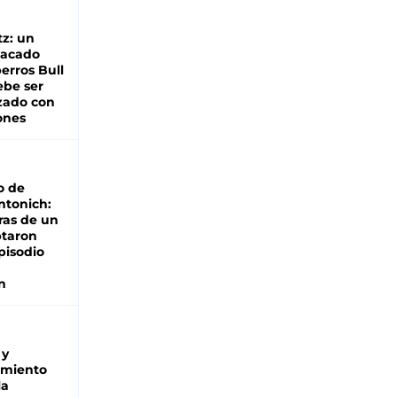
z: un
tacado
erros Bull
ebe ser
zado con
ones
o de
ntonich:
ras de un
ptaron
pisodio
n
 y
miento
la