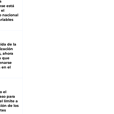
a
se está
 el
 nacional
riables
aída de la
ización
s, ahora
n que
renarse
 en el
io el
aso para
el límite a
ción de los
tes