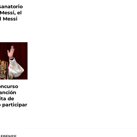
sanatorio
Messi, el
l Messi
oncurso
canción
sita de
 participar
ERENSE