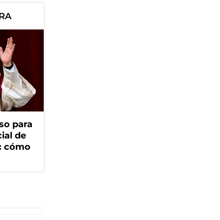
ORA
so para
cial de
V: cómo