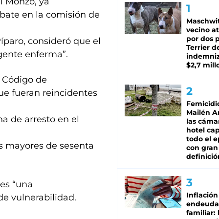
el Monzó, ya
ebate en la comisión de
Maschwit
vecino a
por dos p
Píparo, consideró que el
Terrier d
 gente enferma”.
indemni
$2,7 mill
3, Código de
que fueran reincidentes
Femicidi
Mailén A
a de arresto en el
las cáma
hotel ca
todo el e
os mayores de sesenta
con gran
definició
 es “una
Inflación
de vulnerabilidad.
endeuda
familiar: 