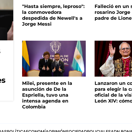
"Hasta siempre, leproso":
Falleció en un 
la conmovedora
rosarino Jorge 
despedida de Newell's a
padre de Lione
Jorge Messi
s
es
Milei, presente en la
Lanzaron un c
asunción de De la
para elegir la 
Espriella, tuvo una
oficial de la vi
intensa agenda en
León XIV: cómo
Colombia
IAS
POLÍTICA
ECONOMÍA
OPINIÓN
SOCIEDAD
POLICIALES
ADN BONA