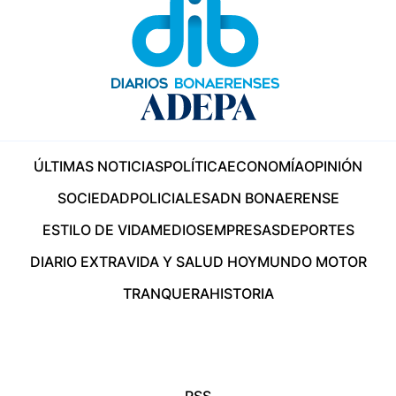
ÚLTIMAS NOTICIAS
POLÍTICA
ECONOMÍA
OPINIÓN
SOCIEDAD
POLICIALES
ADN BONAERENSE
ESTILO DE VIDA
MEDIOS
EMPRESAS
DEPORTES
DIARIO EXTRA
VIDA Y SALUD HOY
MUNDO MOTOR
TRANQUERA
HISTORIA