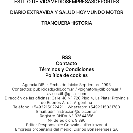
ESTILO DE VIDA
MEDIOS
EMPRESAS
DEPORTES
DIARIO EXTRA
VIDA Y SALUD HOY
MUNDO MOTOR
TRANQUERA
HISTORIA
RSS
Contacto
Términos y Condiciones
Política de cookies
Agencia DIB - Fecha de Inicio: Septiembre 1993
Contactos:
publicidad@dib.com.ar
/
vpignaton@dib.com.ar
/
avisosdib@gmail.com
Dirección de las oficinas: Calle 48 Nº 726 Piso 4, La Plata; Provincia
de Buenos Aires, Argentina
Teléfono: +5492215022421 - Whatsapp: +5492215031783
Email:
administracion@dib.com.ar
Registro DNDA Nº 32644856
Nº de edición: 9.890
Editor Responsable: Gonzalo Julián Irazoqui
Empresa propietaria del medio: Diarios Bonaerenses SA