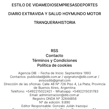
ESTILO DE VIDA
MEDIOS
EMPRESAS
DEPORTES
DIARIO EXTRA
VIDA Y SALUD HOY
MUNDO MOTOR
TRANQUERA
HISTORIA
RSS
Contacto
Términos y Condiciones
Política de cookies
Agencia DIB - Fecha de Inicio: Septiembre 1993
Contactos:
publicidad@dib.com.ar
/
vpignaton@dib.com.ar
/
avisosdib@gmail.com
Dirección de las oficinas: Calle 48 Nº 726 Piso 4, La Plata; Provincia
de Buenos Aires, Argentina
Teléfono: +5492215022421 - Whatsapp: +5492215031783
Email:
administracion@dib.com.ar
Registro DNDA Nº 32644856
Nº de edición: 9.890
Editor Responsable: Gonzalo Julián Irazoqui