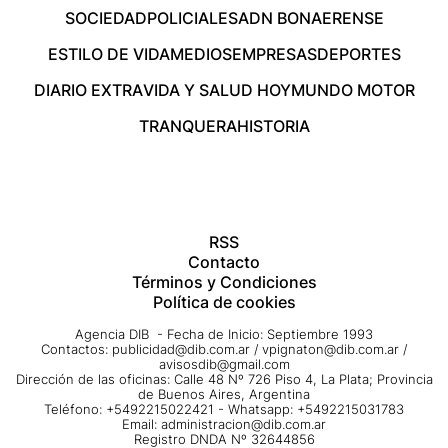
SOCIEDAD
POLICIALES
ADN BONAERENSE
ESTILO DE VIDA
MEDIOS
EMPRESAS
DEPORTES
DIARIO EXTRA
VIDA Y SALUD HOY
MUNDO MOTOR
TRANQUERA
HISTORIA
RSS
Contacto
Términos y Condiciones
Política de cookies
Agencia DIB - Fecha de Inicio: Septiembre 1993
Contactos:
publicidad@dib.com.ar
/
vpignaton@dib.com.ar
/
avisosdib@gmail.com
Dirección de las oficinas: Calle 48 Nº 726 Piso 4, La Plata; Provincia
de Buenos Aires, Argentina
Teléfono: +5492215022421 - Whatsapp: +5492215031783
Email:
administracion@dib.com.ar
Registro DNDA Nº 32644856