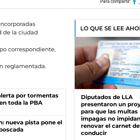
Para compartir:
 incorporadas
LO QUE SE LEE AH
 de la ciudad
upo correspondiente,
ún reglamentada.
 alerta por tormentas
Diputados de LLA
 en toda la PBA
presentaron un pro
para que las multas
impagas no impida
: nueva pista pone el
renovar el carnet de
mboscada
conducir