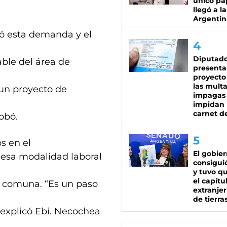
único pa
llegó a la
Argentin
ó esta demanda y el
Diputado
able del área de
presenta
proyecto
las mult
un proyecto de
impagas
impidan 
carnet d
obó.
s en el
El gobie
 esa modalidad laboral
consiguió
y tuvo qu
el capítu
a comuna. “Es un paso
extranjer
de tierra
 explicó Ebi. Necochea