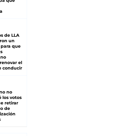
pa que
a
s de LLA
ron un
 para que
as
 no
renovar el
e conducir
rno no
 los votos
e retirar
lo de
ización
s