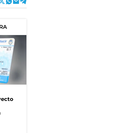
ORA
yecto
n