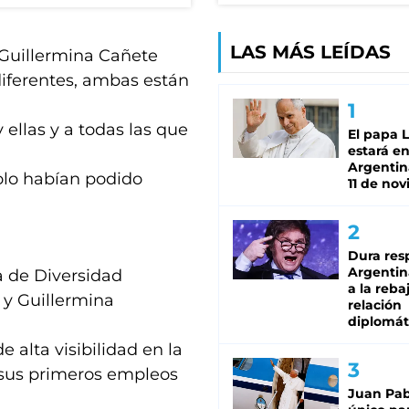
LAS MÁS LEÍDAS
 Guillermina Cañete
iferentes, ambas están
 ellas y a todas las que
El papa 
estará en
Argentina
solo habían podido
11 de no
Dura res
Argentina
a de Diversidad
a la reba
y Guillermina
relación
diplomát
 alta visibilidad en la
 sus primeros empleos
Juan Pabl