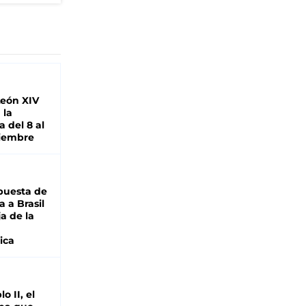
León XIV
 la
 del 8 al
viembre
puesta de
 a Brasil
ja de la
ica
o II, el