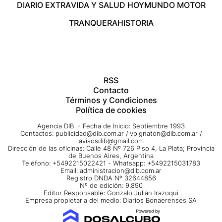
DIARIO EXTRA
VIDA Y SALUD HOY
MUNDO MOTOR
TRANQUERA
HISTORIA
RSS
Contacto
Términos y Condiciones
Política de cookies
Agencia DIB - Fecha de Inicio: Septiembre 1993
Contactos:
publicidad@dib.com.ar
/
vpignaton@dib.com.ar
/
avisosdib@gmail.com
Dirección de las oficinas: Calle 48 Nº 726 Piso 4, La Plata; Provincia
de Buenos Aires, Argentina
Teléfono: +5492215022421 - Whatsapp: +5492215031783
Email:
administracion@dib.com.ar
Registro DNDA Nº 32644856
Nº de edición: 9.890
Editor Responsable: Gonzalo Julián Irazoqui
Empresa propietaria del medio: Diarios Bonaerenses SA