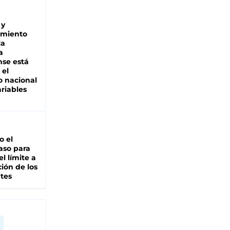
 y
miento
la
a
se está
 el
 nacional
riables
io el
aso para
el límite a
ción de los
tes