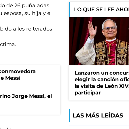
ado de 26 puñaladas
LO QUE SE LEE AH
 esposa, su hija y el
ido a los reiterados
íctima.
a conmovedora
Lanzaron un concur
ge Messi
elegir la canción ofi
la visita de León XI
participar
rino Jorge Messi, el
LAS MÁS LEÍDAS