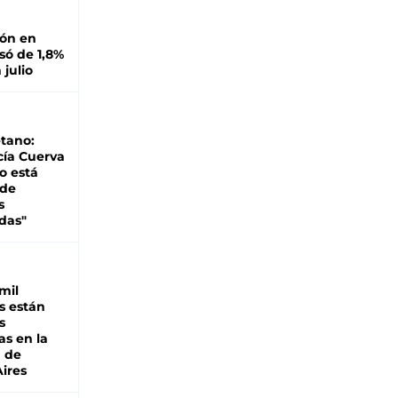
ión en
ó de 1,8%
 julio
tano:
cía Cuerva
o está
 de
s
das"
mil
s están
s
as en la
a de
ires