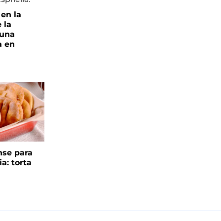
 en la
 la
 una
a en
se para
ia: torta