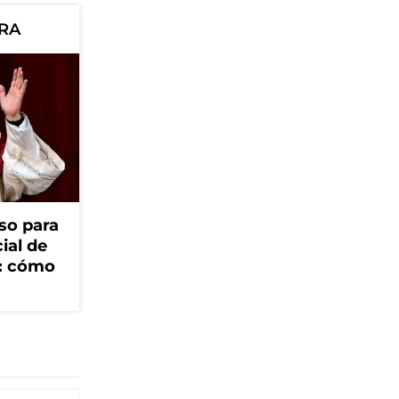
ORA
so para
cial de
V: cómo