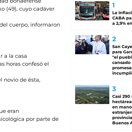
lidad bonaerense
ko (49), cuyo cadáver
La inflac
CABA pas
a 2,9% en
 del cuerpo, informaron
San Caye
para Gar
r a la casa
"el puebl
cansado
as horas confesó el
promesa
incumpli
l novio de ésta,
Casi 290 
hectárea
en mano
que eran
extranjer
provinci
sicológica por parte de
Buenos A