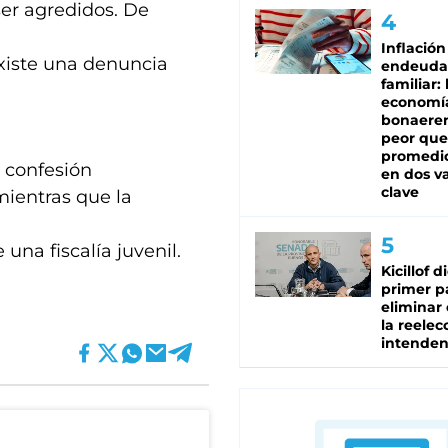
er agredidos. De
Inflación
xiste una denuncia
endeuda
familiar: 
economí
bonaeren
peor que
promedio
a confesión
en dos va
clave
mientras que la
una fiscalía juvenil.
Kicillof d
primer p
eliminar 
la reelec
intenden