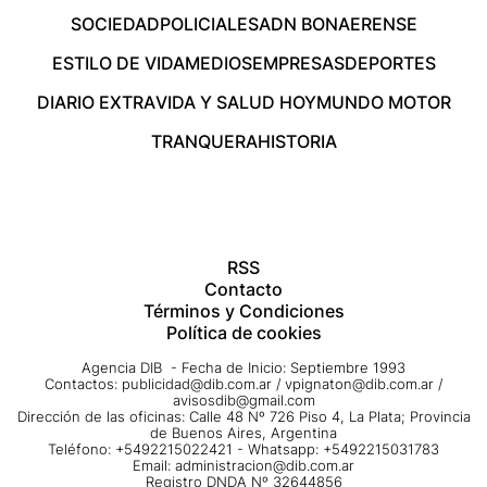
SOCIEDAD
POLICIALES
ADN BONAERENSE
ESTILO DE VIDA
MEDIOS
EMPRESAS
DEPORTES
DIARIO EXTRA
VIDA Y SALUD HOY
MUNDO MOTOR
TRANQUERA
HISTORIA
RSS
Contacto
Términos y Condiciones
Política de cookies
Agencia DIB - Fecha de Inicio: Septiembre 1993
Contactos:
publicidad@dib.com.ar
/
vpignaton@dib.com.ar
/
avisosdib@gmail.com
Dirección de las oficinas: Calle 48 Nº 726 Piso 4, La Plata; Provincia
de Buenos Aires, Argentina
Teléfono: +5492215022421 - Whatsapp: +5492215031783
Email:
administracion@dib.com.ar
Registro DNDA Nº 32644856