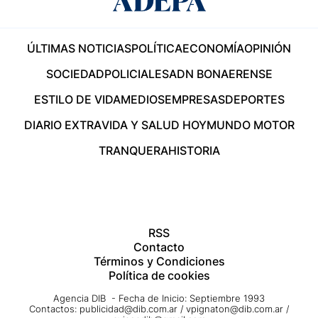
ÚLTIMAS NOTICIAS
POLÍTICA
ECONOMÍA
OPINIÓN
SOCIEDAD
POLICIALES
ADN BONAERENSE
ESTILO DE VIDA
MEDIOS
EMPRESAS
DEPORTES
DIARIO EXTRA
VIDA Y SALUD HOY
MUNDO MOTOR
TRANQUERA
HISTORIA
RSS
Contacto
Términos y Condiciones
Política de cookies
Agencia DIB - Fecha de Inicio: Septiembre 1993
Contactos:
publicidad@dib.com.ar
/
vpignaton@dib.com.ar
/