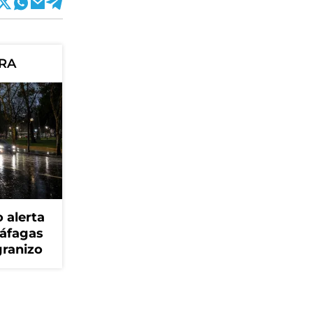
ORA
 alerta
ráfagas
granizo