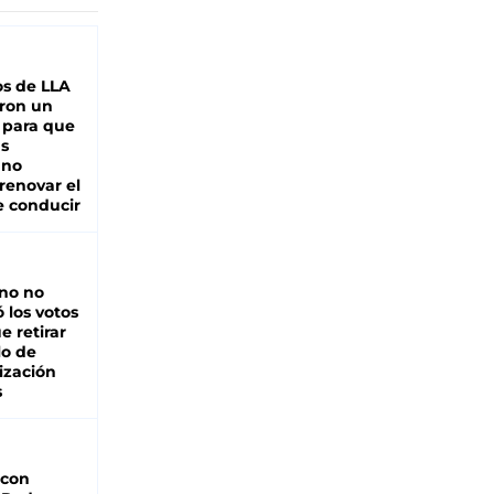
s de LLA
ron un
 para que
as
 no
renovar el
e conducir
rno no
 los votos
e retirar
lo de
ización
s
 con