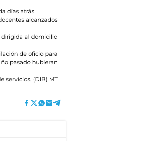
da días atrás
s docentes alcanzados
irigida al domicilio
lación de oficio para
 año pasado hubieran
e servicios. (DIB) MT