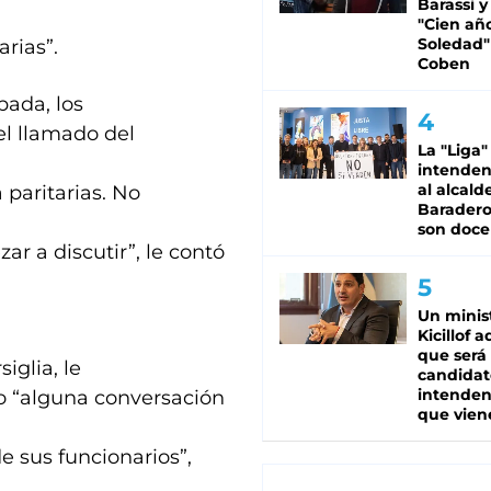
Barassi y
"Cien añ
Soledad"
rias”.
Coben
bada, los
el llamado del
La "Liga"
intende
al alcald
 paritarias. No
Baradero
son doce
r a discutir”, le contó
Un minis
Kicillof 
que será
iglia, le
candidat
intenden
do “alguna conversación
que vien
e sus funcionarios”,