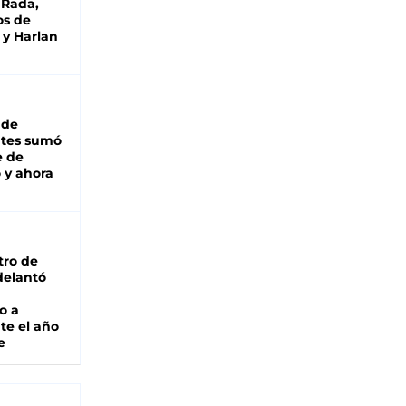
 Rada,
os de
 y Harlan
 de
ntes sumó
e de
 y ahora
tro de
adelantó
o a
te el año
e