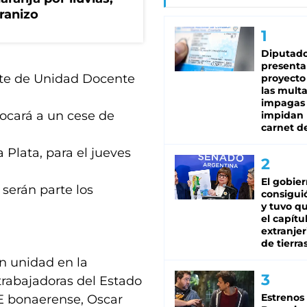
granizo
Diputado
presenta
ente de Unidad Docente
proyecto
las mult
impagas
cará a un cese de
impidan 
carnet d
 Plata, para el jueves
El gobie
serán parte los
consiguió
y tuvo qu
el capítu
extranjer
de tierra
 unidad en la
 trabajadoras del Estado
Estrenos
TE bonaerense, Oscar