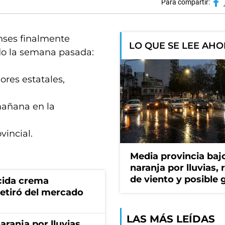
Para compartir:
nses finalmente
LO QUE SE LEE AH
do la semana pasada:
ores estatales,
mañana en la
vincial.
Media provincia bajo
naranja por lluvias, 
de viento y posible 
cida crema
retiró del mercado
LAS MÁS LEÍDAS
aranja por lluvias,