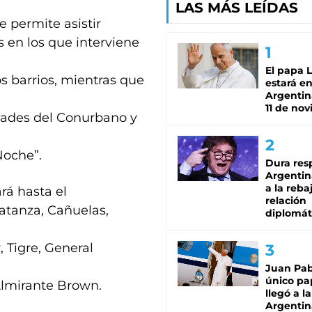
LAS MÁS LEÍDAS
 permite asistir
s en los que interviene
El papa 
s barrios, mientras que
estará en
Argentina
11 de no
dades del Conurbano y
Noche”.
Dura res
Argentina
a la reba
rá hasta el
relación
Matanza, Cañuelas,
diplomát
, Tigre, General
Juan Pabl
único pa
Almirante Brown.
llegó a la
Argentin