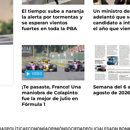
El tiempo: sube a naranja
Un ministro de 
la alerta por tormentas y
adelantó que s
se esperan vientos
candidato a in
fuertes en toda la PBA
el año que vie
VIDEO
¡Te pasaste, Franco! Una
Semana del 6 a
maniobra de Colapinto
agosto de 202
fue la mejor de julio en
Fórmula 1
IAS
POLÍTICA
ECONOMÍA
OPINIÓN
SOCIEDAD
POLICIALES
ADN BONA