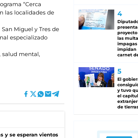
rograma “Cerca
n las localidades de
Diputado
presenta
o, San Miguel y Tres de
proyecto
onal especializado
las mult
impagas
impidan 
, salud mental,
carnet d
El gobie
consiguió
y tuvo qu
el capítu
extranjer
de tierra
as y se esperan vientos