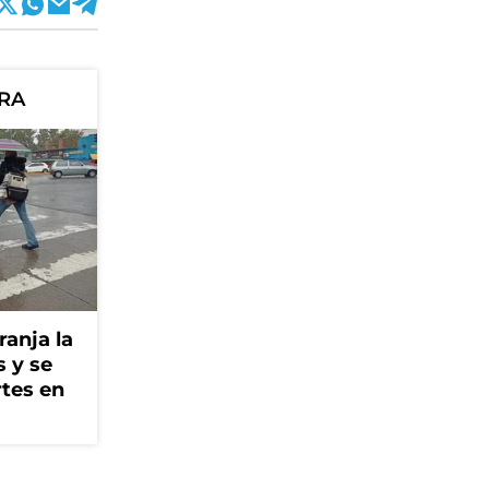
ORA
ranja la
s y se
rtes en