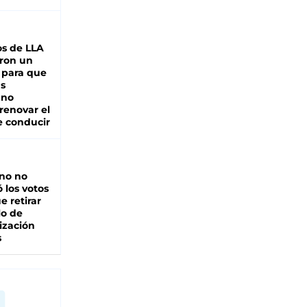
s de LLA
ron un
 para que
as
 no
renovar el
e conducir
rno no
 los votos
e retirar
lo de
ización
s