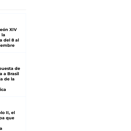
León XIV
 la
 del 8 al
viembre
puesta de
 a Brasil
ja de la
ica
o II, el
pa que
a