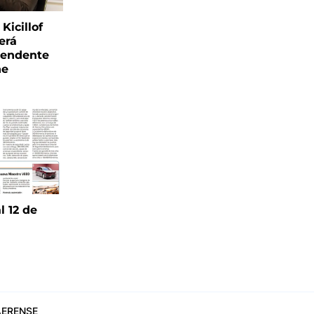
Kicillof
erá
tendente
ne
l 12 de
6
ERENSE