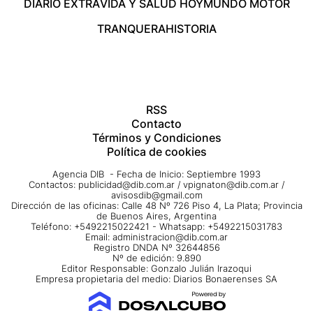
DIARIO EXTRA
VIDA Y SALUD HOY
MUNDO MOTOR
TRANQUERA
HISTORIA
RSS
Contacto
Términos y Condiciones
Política de cookies
Agencia DIB - Fecha de Inicio: Septiembre 1993
Contactos:
publicidad@dib.com.ar
/
vpignaton@dib.com.ar
/
avisosdib@gmail.com
Dirección de las oficinas: Calle 48 Nº 726 Piso 4, La Plata; Provincia
de Buenos Aires, Argentina
Teléfono: +5492215022421 - Whatsapp: +5492215031783
Email:
administracion@dib.com.ar
Registro DNDA Nº 32644856
Nº de edición: 9.890
Editor Responsable: Gonzalo Julián Irazoqui
Empresa propietaria del medio: Diarios Bonaerenses SA