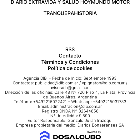
DIARIO EXTRA
VIDA Y SALUD HOY
MUNDO MOTOR
TRANQUERA
HISTORIA
RSS
Contacto
Términos y Condiciones
Política de cookies
Agencia DIB - Fecha de Inicio: Septiembre 1993
Contactos:
publicidad@dib.com.ar
/
vpignaton@dib.com.ar
/
avisosdib@gmail.com
Dirección de las oficinas: Calle 48 Nº 726 Piso 4, La Plata; Provincia
de Buenos Aires, Argentina
Teléfono: +5492215022421 - Whatsapp: +5492215031783
Email:
administracion@dib.com.ar
Registro DNDA Nº 32644856
Nº de edición: 9.890
Editor Responsable: Gonzalo Julián Irazoqui
Empresa propietaria del medio: Diarios Bonaerenses SA