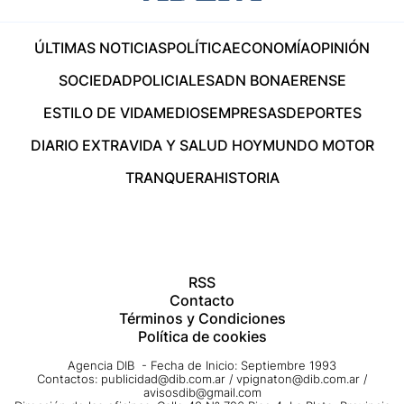
ÚLTIMAS NOTICIAS
POLÍTICA
ECONOMÍA
OPINIÓN
SOCIEDAD
POLICIALES
ADN BONAERENSE
ESTILO DE VIDA
MEDIOS
EMPRESAS
DEPORTES
DIARIO EXTRA
VIDA Y SALUD HOY
MUNDO MOTOR
TRANQUERA
HISTORIA
RSS
Contacto
Términos y Condiciones
Política de cookies
Agencia DIB - Fecha de Inicio: Septiembre 1993
Contactos:
publicidad@dib.com.ar
/
vpignaton@dib.com.ar
/
avisosdib@gmail.com