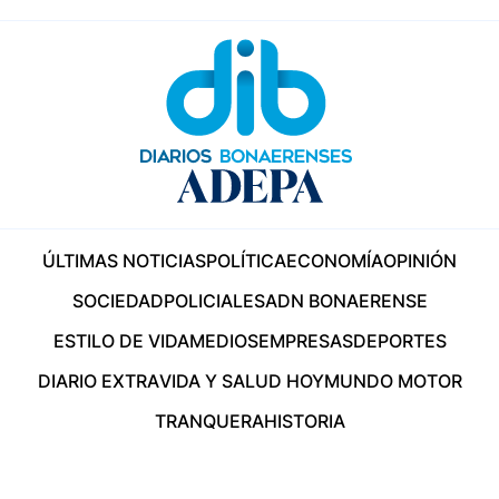
ÚLTIMAS NOTICIAS
POLÍTICA
ECONOMÍA
OPINIÓN
SOCIEDAD
POLICIALES
ADN BONAERENSE
ESTILO DE VIDA
MEDIOS
EMPRESAS
DEPORTES
DIARIO EXTRA
VIDA Y SALUD HOY
MUNDO MOTOR
TRANQUERA
HISTORIA