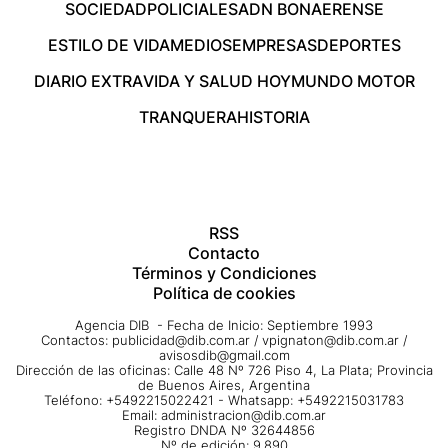
SOCIEDAD
POLICIALES
ADN BONAERENSE
ESTILO DE VIDA
MEDIOS
EMPRESAS
DEPORTES
DIARIO EXTRA
VIDA Y SALUD HOY
MUNDO MOTOR
TRANQUERA
HISTORIA
RSS
Contacto
Términos y Condiciones
Política de cookies
Agencia DIB - Fecha de Inicio: Septiembre 1993
Contactos:
publicidad@dib.com.ar
/
vpignaton@dib.com.ar
/
avisosdib@gmail.com
Dirección de las oficinas: Calle 48 Nº 726 Piso 4, La Plata; Provincia
de Buenos Aires, Argentina
Teléfono: +5492215022421 - Whatsapp: +5492215031783
Email:
administracion@dib.com.ar
Registro DNDA Nº 32644856
Nº de edición: 9.890