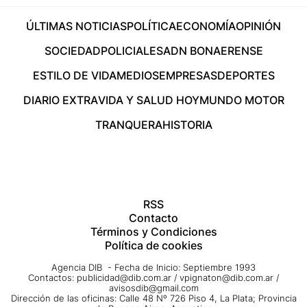
ÚLTIMAS NOTICIAS
POLÍTICA
ECONOMÍA
OPINIÓN
SOCIEDAD
POLICIALES
ADN BONAERENSE
ESTILO DE VIDA
MEDIOS
EMPRESAS
DEPORTES
DIARIO EXTRA
VIDA Y SALUD HOY
MUNDO MOTOR
TRANQUERA
HISTORIA
RSS
Contacto
Términos y Condiciones
Política de cookies
Agencia DIB - Fecha de Inicio: Septiembre 1993
Contactos:
publicidad@dib.com.ar
/
vpignaton@dib.com.ar
/
avisosdib@gmail.com
Dirección de las oficinas: Calle 48 Nº 726 Piso 4, La Plata; Provincia