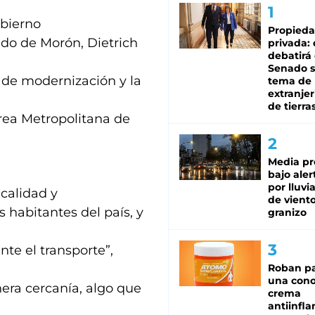
obierno
Propied
ido de Morón, Dietrich
privada:
debatirá 
Senado s
s de modernización y la
tema de 
extranjer
de tierra
Área Metropolitana de
Media pr
bajo aler
por lluvi
calidad y
de viento
 habitantes del país, y
granizo
nte el transporte”,
Roban pa
una cono
nera cercanía, algo que
crema
antiinfla