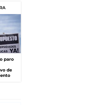
ORA
o paro
ivo de
iento