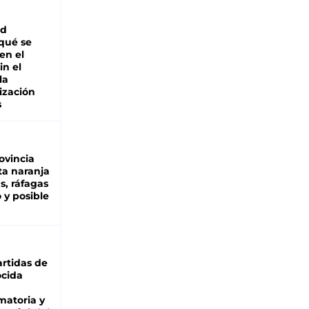
ad
 qué se
en el
in el
la
ización
s
ovincia
ta naranja
as, ráfagas
 y posible
rtidas de
cida
matoria y