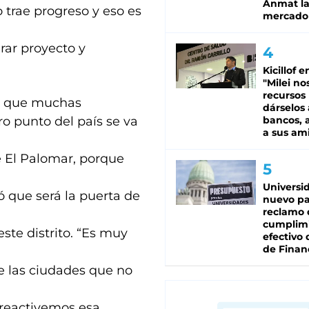
Anmat la 
 trae progreso y eso es
mercado
ar proyecto y
Kicillof e
"Milei no
recursos
s que muchas
dárselos 
o punto del país se va
bancos, a
a sus am
e El Palomar, porque
Universi
nó que será la puerta de
nuevo pa
reclamo 
cumplim
este distrito. “Es muy
efectivo 
de Finan
ue las ciudades que no
reactivemos esa