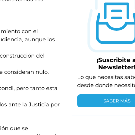
imiento con el
audiencia, aunque los
construcción del
¡Suscribite a
Newsletter
ue consideran nulo.
Lo que necesitas sab
desde donde necesit
bondi, pero tanto esta
SABER MÁS
s ante la Justicia por
vión que se