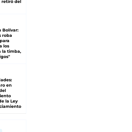
retiró del
n Bolívar:
s roba
 para
a los
 la timba,
igos"
dades:
ro en
del
iento
de la Ley
ciamiento