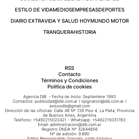
ESTILO DE VIDA
MEDIOS
EMPRESAS
DEPORTES
DIARIO EXTRA
VIDA Y SALUD HOY
MUNDO MOTOR
TRANQUERA
HISTORIA
RSS
Contacto
Términos y Condiciones
Política de cookies
Agencia DIB - Fecha de Inicio: Septiembre 1993
Contactos:
publicidad@dib.com.ar
/
vpignaton@dib.com.ar
/
avisosdib@gmail.com
Dirección de las oficinas: Calle 48 Nº 726 Piso 4, La Plata; Provincia
de Buenos Aires, Argentina
Teléfono: +5492215022421 - Whatsapp: +5492215031783
Email:
administracion@dib.com.ar
Registro DNDA Nº 32644856
Nº de edición: 9.890
Editor Responsable: Gonzalo Julián Irazoqui