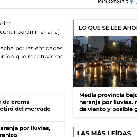
Para compartir:
arios
LO QUE SE LEE AH
e continuarán mañana)
 hecha por las entidades
reunión que mantuvieron
Media provincia bajo
cida crema
naranja por lluvias, 
retiró del mercado
de viento y posible 
aranja por lluvias,
LAS MÁS LEÍDAS
granizo