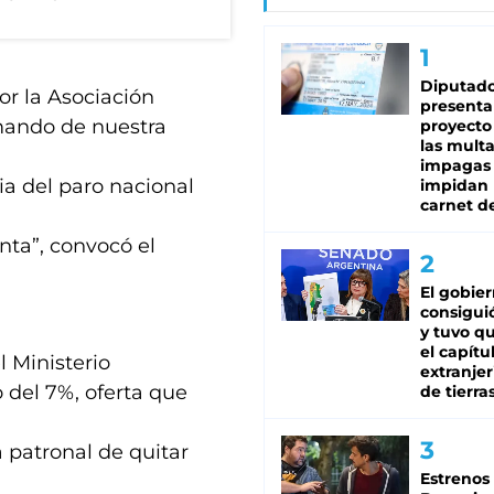
Diputado
r la Asociación
presenta
rmando de nuestra
proyecto
las mult
impagas
cia del paro nacional
impidan 
carnet d
ta”, convocó el
El gobie
consiguió
y tuvo qu
el capítu
l Ministerio
extranjer
 del 7%, oferta que
de tierra
a patronal de quitar
Estrenos