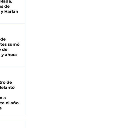
 Rada,
os de
 y Harlan
 de
ntes sumó
e de
 y ahora
tro de
adelantó
o a
te el año
e