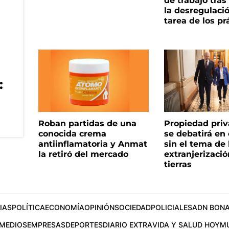
de trabajo tra
la desregulació
tarea de los pr
:
Roban partidas de una
Propiedad priv
conocida crema
se debatirá en
antiinflamatoria y Anmat
sin el tema de 
la retiró del mercado
extranjerizaci
tierras
IAS
POLÍTICA
ECONOMÍA
OPINIÓN
SOCIEDAD
POLICIALES
ADN BONA
MEDIOS
EMPRESAS
DEPORTES
DIARIO EXTRA
VIDA Y SALUD HOY
M