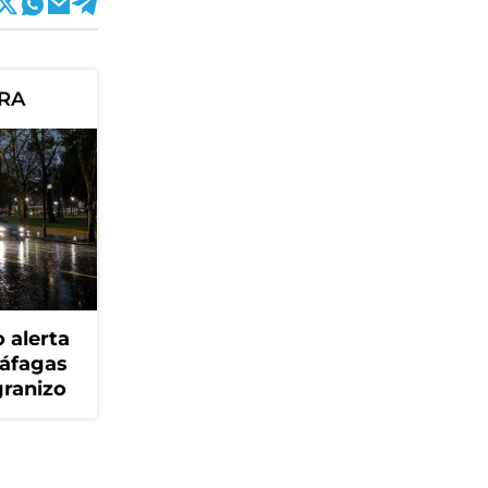
ORA
 alerta
ráfagas
granizo