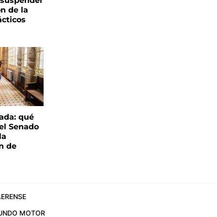
s suspender
n de la
ácticos
ada: qué
 el Senado
la
ón de
ERENSE
UNDO MOTOR