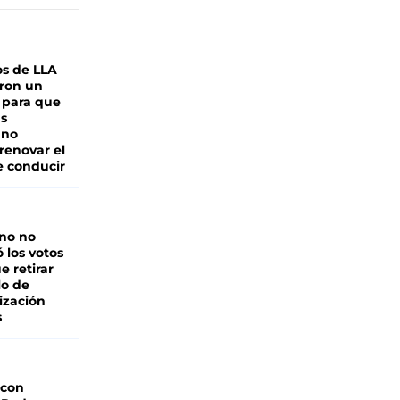
s de LLA
ron un
 para que
as
 no
renovar el
e conducir
rno no
 los votos
e retirar
lo de
ización
s
 con