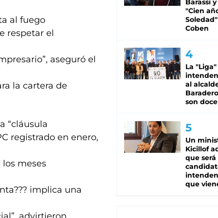
Barassi y
"Cien añ
ta al fuego
Soledad"
Coben
e respetar el
empresario”, aseguró el
La "Liga"
intende
al alcald
ra la cartera de
Baradero
son doce
a “cláusula
IPC registrado en enero,
Un minis
Kicillof 
que será
a los meses
candidat
intenden
que vien
enta??? implica una
al”, advirtieron.