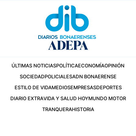
ÚLTIMAS NOTICIAS
POLÍTICA
ECONOMÍA
OPINIÓN
SOCIEDAD
POLICIALES
ADN BONAERENSE
ESTILO DE VIDA
MEDIOS
EMPRESAS
DEPORTES
DIARIO EXTRA
VIDA Y SALUD HOY
MUNDO MOTOR
TRANQUERA
HISTORIA