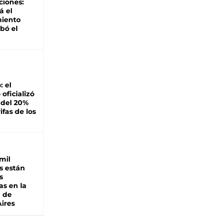
ciones:
á el
miento
bó el
: el
oficializó
 del 20%
ifas de los
mil
s están
s
as en la
a de
ires