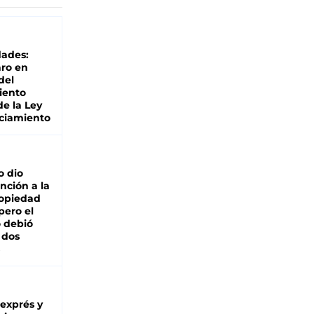
dades:
ro en
del
iento
de la Ley
ciamiento
o dio
nción a la
ropiedad
pero el
 debió
 dos
 exprés y