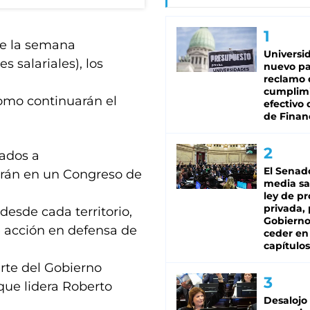
 de la semana
Universi
 salariales), los
nuevo pa
reclamo 
cumplim
como continuarán el
efectivo 
de Finan
iados a
El Senad
irán en un Congreso de
media sa
ley de p
privada, 
desde cada territorio,
Gobierno
 acción en defensa de
ceder en
capítulos
arte del Gobierno
que lidera Roberto
Desalojo