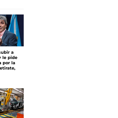
ubir a
y le pide
 por la
etirate,