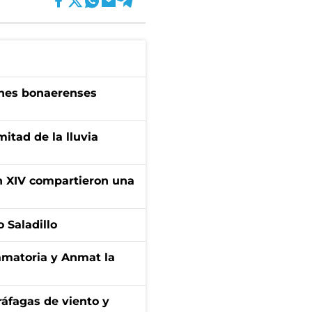
enes bonaerenses
itad de la lluvia
ón XIV compartieron una
 Saladillo
amatoria y Anmat la
 ráfagas de viento y