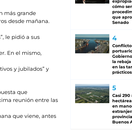
expropia
cómo ser
procedi
ión más grande
que apro
tros desde mañana.
Senado
 le pidió a sus
Conflicto
portuario
er. En el mismo,
Gobierno 
la rebaja
en las tar
tivos y jubilados” y
prácticos
puesta que
Casi 290 
xima reunión entre las
hectárea
en mano
extranjer
emana que viene, antes
provinci
Buenos A