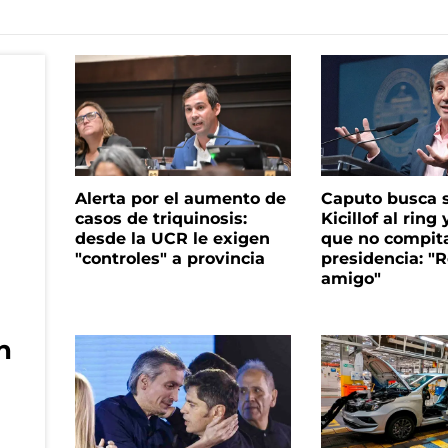
Alerta por el aumento de
Caputo busca s
casos de triquinosis:
Kicillof al ring 
desde la UCR le exigen
que no compita
"controles" a provincia
presidencia: "R
amigo"
n