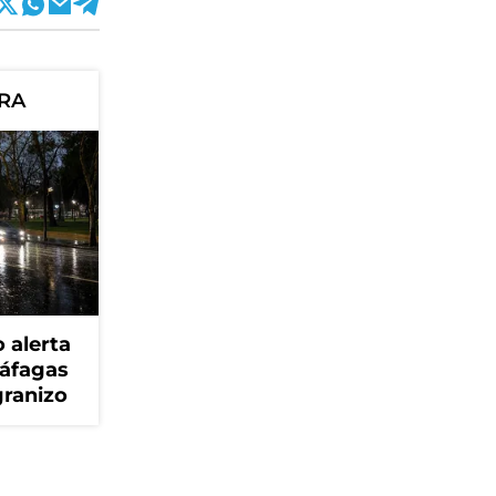
ORA
 alerta
ráfagas
granizo