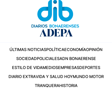
ÚLTIMAS NOTICIAS
POLÍTICA
ECONOMÍA
OPINIÓN
SOCIEDAD
POLICIALES
ADN BONAERENSE
ESTILO DE VIDA
MEDIOS
EMPRESAS
DEPORTES
DIARIO EXTRA
VIDA Y SALUD HOY
MUNDO MOTOR
TRANQUERA
HISTORIA