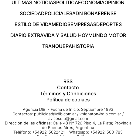
ÚLTIMAS NOTICIAS
POLÍTICA
ECONOMÍA
OPINIÓN
SOCIEDAD
POLICIALES
ADN BONAERENSE
ESTILO DE VIDA
MEDIOS
EMPRESAS
DEPORTES
DIARIO EXTRA
VIDA Y SALUD HOY
MUNDO MOTOR
TRANQUERA
HISTORIA
RSS
Contacto
Términos y Condiciones
Política de cookies
Agencia DIB - Fecha de Inicio: Septiembre 1993
Contactos:
publicidad@dib.com.ar
/
vpignaton@dib.com.ar
/
avisosdib@gmail.com
Dirección de las oficinas: Calle 48 Nº 726 Piso 4, La Plata; Provincia
de Buenos Aires, Argentina
Teléfono: +5492215022421 - Whatsapp: +5492215031783