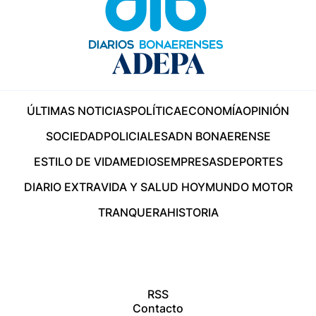
ÚLTIMAS NOTICIAS
POLÍTICA
ECONOMÍA
OPINIÓN
SOCIEDAD
POLICIALES
ADN BONAERENSE
ESTILO DE VIDA
MEDIOS
EMPRESAS
DEPORTES
DIARIO EXTRA
VIDA Y SALUD HOY
MUNDO MOTOR
TRANQUERA
HISTORIA
RSS
Contacto