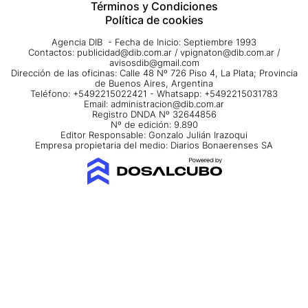
Términos y Condiciones
Política de cookies
Agencia DIB - Fecha de Inicio: Septiembre 1993
Contactos:
publicidad@dib.com.ar
/
vpignaton@dib.com.ar
/
avisosdib@gmail.com
Dirección de las oficinas: Calle 48 Nº 726 Piso 4, La Plata; Provincia
de Buenos Aires, Argentina
Teléfono: +5492215022421 - Whatsapp: +5492215031783
Email:
administracion@dib.com.ar
Registro DNDA Nº 32644856
Nº de edición: 9.890
Editor Responsable: Gonzalo Julián Irazoqui
Empresa propietaria del medio: Diarios Bonaerenses SA