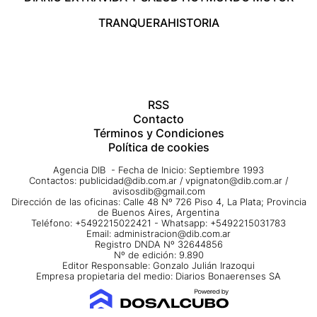
TRANQUERA
HISTORIA
RSS
Contacto
Términos y Condiciones
Política de cookies
Agencia DIB - Fecha de Inicio: Septiembre 1993
Contactos:
publicidad@dib.com.ar
/
vpignaton@dib.com.ar
/
avisosdib@gmail.com
Dirección de las oficinas: Calle 48 Nº 726 Piso 4, La Plata; Provincia
de Buenos Aires, Argentina
Teléfono: +5492215022421 - Whatsapp: +5492215031783
Email:
administracion@dib.com.ar
Registro DNDA Nº 32644856
Nº de edición: 9.890
Editor Responsable: Gonzalo Julián Irazoqui
Empresa propietaria del medio: Diarios Bonaerenses SA