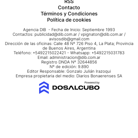
RSS
Contacto
Términos y Condiciones
Política de cookies
Agencia DIB - Fecha de Inicio: Septiembre 1993
Contactos:
publicidad@dib.com.ar
/
vpignaton@dib.com.ar
/
avisosdib@gmail.com
Dirección de las oficinas: Calle 48 Nº 726 Piso 4, La Plata; Provincia
de Buenos Aires, Argentina
Teléfono: +5492215022421 - Whatsapp: +5492215031783
Email:
administracion@dib.com.ar
Registro DNDA Nº 32644856
Nº de edición: 9.890
Editor Responsable: Gonzalo Julián Irazoqui
Empresa propietaria del medio: Diarios Bonaerenses SA