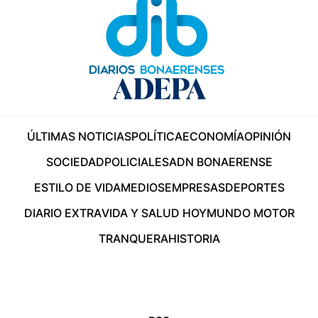
ÚLTIMAS NOTICIAS
POLÍTICA
ECONOMÍA
OPINIÓN
SOCIEDAD
POLICIALES
ADN BONAERENSE
ESTILO DE VIDA
MEDIOS
EMPRESAS
DEPORTES
DIARIO EXTRA
VIDA Y SALUD HOY
MUNDO MOTOR
TRANQUERA
HISTORIA