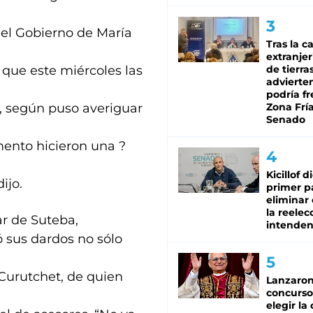
 el Gobierno de María
Tras la c
extranjer
 que este miércoles las
de tierra
advierte
podría f
, según puso averiguar
Zona Fría
Senado
mento hicieron una ?
Kicillof d
ijo.
primer p
eliminar 
la reelec
ar de Suteba,
intenden
ó sus dardos no sólo
 Curutchet, de quien
Lanzaro
concurso
elegir la