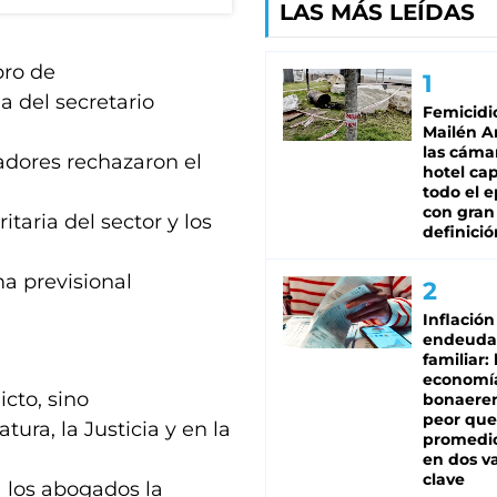
LAS MÁS LEÍDAS
pro de
ia del secretario
Femicidi
Mailén A
las cáma
jadores rechazaron el
hotel ca
todo el e
con gran
itaria del sector y los
definició
ma previsional
Inflación
endeuda
familiar: 
economí
icto, sino
bonaeren
peor que
ura, la Justicia y en la
promedio
en dos va
clave
 los abogados la