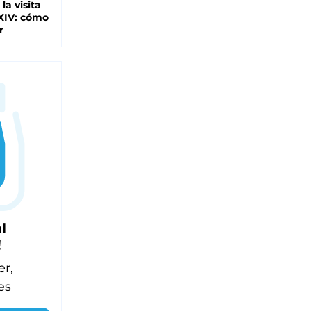
 la visita
XIV: cómo
r
l
!
er,
es