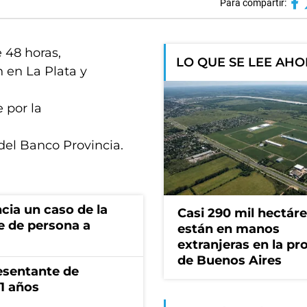
Para compartir:
e 48 horas,
LO QUE SE LEE AH
 en La Plata y
 por la
del Banco Provincia.
cia un caso de la
Casi 290 mil hectár
e de persona a
están en manos
extranjeras en la pr
de Buenos Aires
esentante de
1 años