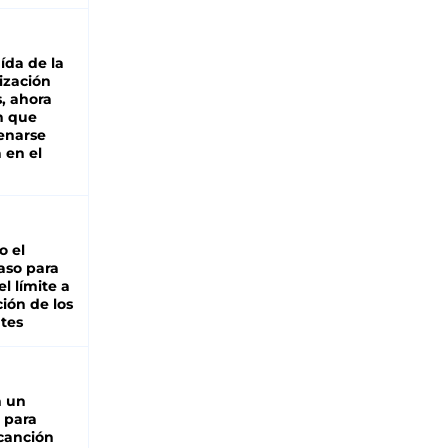
aída de la
ización
s, ahora
n que
renarse
 en el
io el
aso para
el límite a
ción de los
tes
n un
 para
 canción