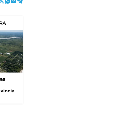
ORA
eas
ovincia