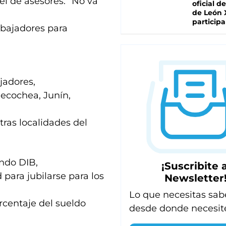
el de asesores. “No va
oficial de
de León 
participa
rabajadores para
jadores,
Necochea, Junín,
tras localidades del
ndo DIB,
¡Suscribite a
para jubilarse para los
Newsletter
Lo que necesitas sab
orcentaje del sueldo
desde donde necesit