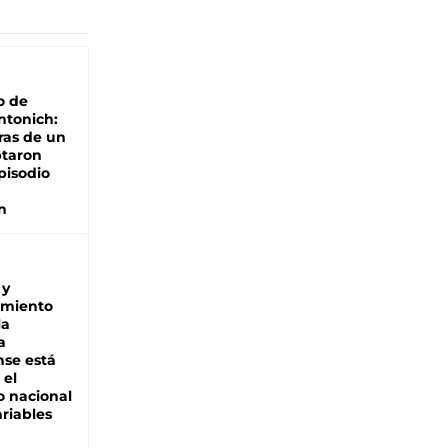
o de
ntonich:
ras de un
ptaron
pisodio
n
 y
miento
la
a
se está
 el
 nacional
riables