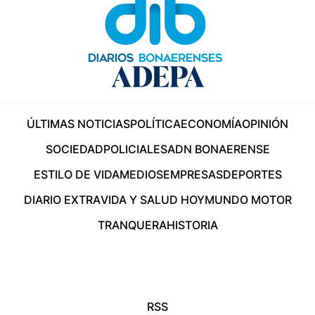
ÚLTIMAS NOTICIAS
POLÍTICA
ECONOMÍA
OPINIÓN
SOCIEDAD
POLICIALES
ADN BONAERENSE
ESTILO DE VIDA
MEDIOS
EMPRESAS
DEPORTES
DIARIO EXTRA
VIDA Y SALUD HOY
MUNDO MOTOR
TRANQUERA
HISTORIA
RSS