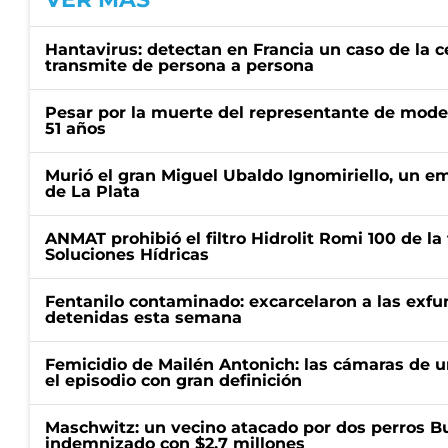
Hantavirus: detectan en Francia un caso de la 
transmite de persona a persona
Pesar por la muerte del representante de mode
51 años
Murió el gran Miguel Ubaldo Ignomiriello, un 
de La Plata
ANMAT prohibió el filtro Hidrolit Romi 100 de l
Soluciones Hídricas
Fentanilo contaminado: excarcelaron a las exf
detenidas esta semana
Femicidio de Mailén Antonich: las cámaras de u
el episodio con gran definición
Maschwitz: un vecino atacado por dos perros Bul
indemnizado con $2,7 millones