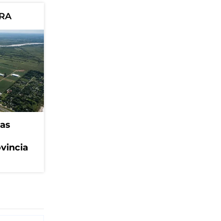
ORA
eas
ovincia