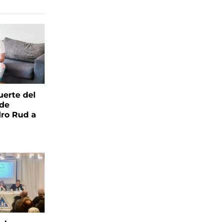
uerte del
 de
ro Rud a