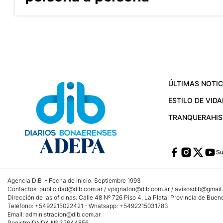
ÚLTIMAS NOTIC
ESTILO DE VIDA
TRANQUERA
HI
Su
Agencia DIB - Fecha de Inicio: Septiembre 1993
Contactos:
publicidad@dib.com.ar
/
vpignaton@dib.com.ar
/
avisosdib@gmail
Dirección de las oficinas: Calle 48 Nº 726 Piso 4, La Plata; Provincia de Buen
Teléfono: +5492215022421 - Whatsapp: +5492215031783
Email:
administracion@dib.com.ar
Registro DNDA Nº 32644856