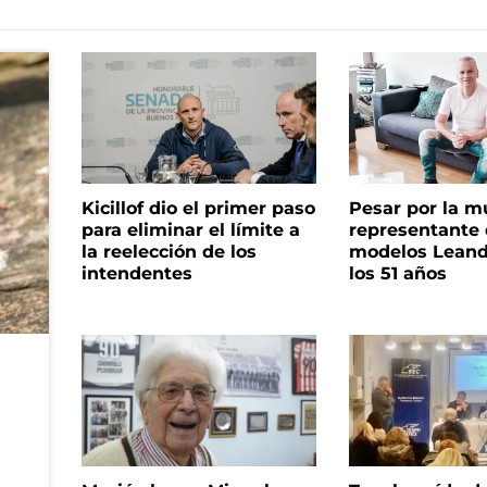
Kicillof dio el primer paso
Pesar por la m
para eliminar el límite a
representante
la reelección de los
modelos Leand
intendentes
los 51 años