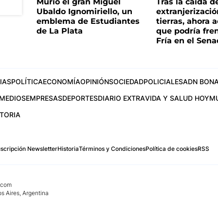
Murió el gran Miguel
Tras la caída d
Ubaldo Ignomiriello, un
extranjerizaci
emblema de Estudiantes
tierras, ahora 
de La Plata
que podría fre
Fría en el Sen
IAS
POLÍTICA
ECONOMÍA
OPINIÓN
SOCIEDAD
POLICIALES
ADN BONA
MEDIOS
EMPRESAS
DEPORTES
DIARIO EXTRA
VIDA Y SALUD HOY
M
STORIA
scripción Newsletter
Historia
Términos y Condiciones
Política de cookies
RSS
.com
os Aires, Argentina