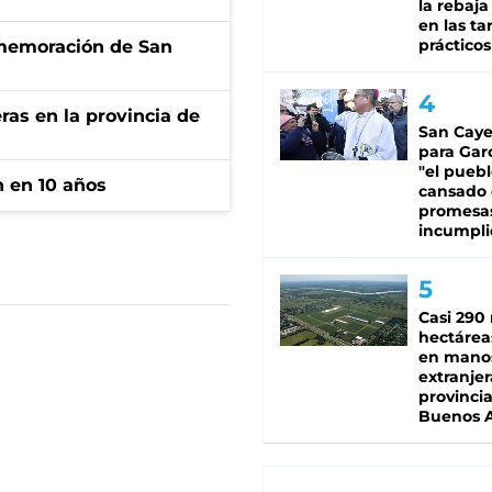
la rebaja
en las tar
prácticos
onmemoración de San
ras en la provincia de
San Caye
para Gar
"el puebl
n en 10 años
cansado
promesa
incumpli
Casi 290 
hectárea
en mano
extranjer
provinci
Buenos A