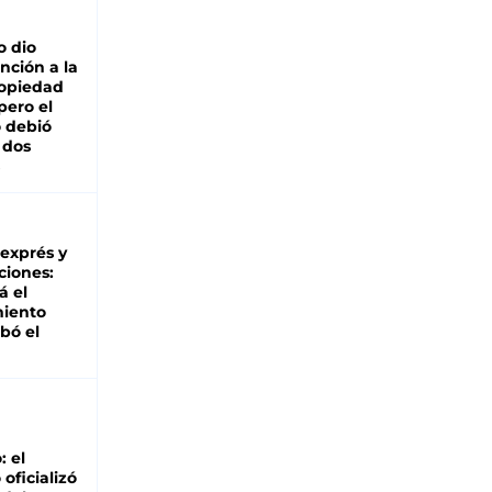
o dio
nción a la
ropiedad
pero el
 debió
 dos
 exprés y
ciones:
á el
miento
bó el
: el
oficializó