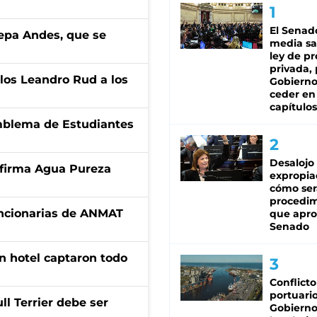
El Senad
cepa Andes, que se
media sa
ley de p
privada, 
los Leandro Rud a los
Gobierno
ceder en
capítulos
emblema de Estudiantes
Desalojo
a firma Agua Pureza
expropia
cómo ser
procedi
uncionarias de ANMAT
que apro
Senado
n hotel captaron todo
Conflicto
portuario
l Terrier debe ser
Gobierno 