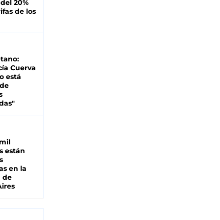
 del 20%
ifas de los
tano:
cía Cuerva
o está
 de
s
das"
mil
s están
s
as en la
a de
ires