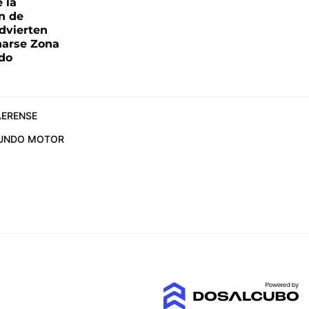
e la
ón de
advierten
narse Zona
ado
ERENSE
UNDO MOTOR