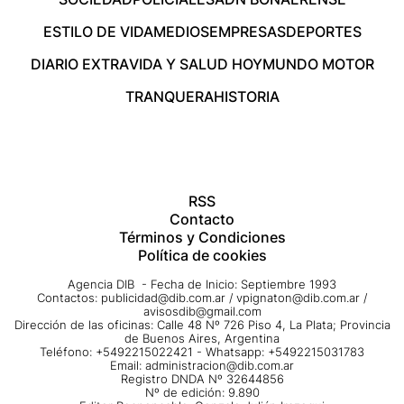
ESTILO DE VIDA
MEDIOS
EMPRESAS
DEPORTES
DIARIO EXTRA
VIDA Y SALUD HOY
MUNDO MOTOR
TRANQUERA
HISTORIA
RSS
Contacto
Términos y Condiciones
Política de cookies
Agencia DIB - Fecha de Inicio: Septiembre 1993
Contactos:
publicidad@dib.com.ar
/
vpignaton@dib.com.ar
/
avisosdib@gmail.com
Dirección de las oficinas: Calle 48 Nº 726 Piso 4, La Plata; Provincia
de Buenos Aires, Argentina
Teléfono: +5492215022421 - Whatsapp: +5492215031783
Email:
administracion@dib.com.ar
Registro DNDA Nº 32644856
Nº de edición: 9.890