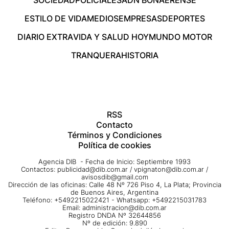
ESTILO DE VIDA
MEDIOS
EMPRESAS
DEPORTES
DIARIO EXTRA
VIDA Y SALUD HOY
MUNDO MOTOR
TRANQUERA
HISTORIA
RSS
Contacto
Términos y Condiciones
Política de cookies
Agencia DIB - Fecha de Inicio: Septiembre 1993
Contactos:
publicidad@dib.com.ar
/
vpignaton@dib.com.ar
/
avisosdib@gmail.com
Dirección de las oficinas: Calle 48 Nº 726 Piso 4, La Plata; Provincia
de Buenos Aires, Argentina
Teléfono: +5492215022421 - Whatsapp: +5492215031783
Email:
administracion@dib.com.ar
Registro DNDA Nº 32644856
Nº de edición: 9.890